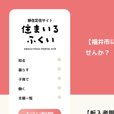
【福井市
福
働
せんか？
井
き
食
子
知る
っ
や
育
暮
公
て
す
て
ら
共
暮らす
こ
さ
環
す
交
ん
境
豊
子育て
通
子
な
か
機
教
育
と
働く
な
関
育
て
こ
自
環
医
働
支援一覧
ろ
然
境
療
く
面
を
機
積・
生
【転入者
関
オンライン移住相談