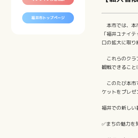
地
業
主
形
と
な
す
自
福井市トップページ
商
る
然・
本市では、本市
業
歴
産
施
「福井ユナイテ
史
業
設
口の拡大に取り
各
観
地
光
区
これらのクラブ
情
の
観戦できること
報
特
生
性
活
このたび本市で
に
ケットをプレゼ
役
立
福井での新しい
つ
知
恵
✅まちの魅力を
袋