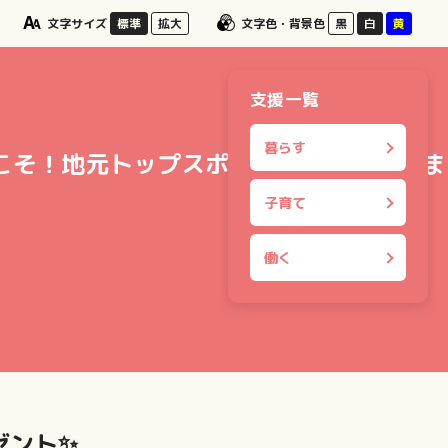
文字サイズ
標準
拡大
文字色・背景色
黒
白
黄
支援一覧
暮らす
うこそ！地元トップスポーツを体感してみま
子育て
働く
ゼント✨