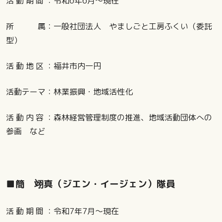
活 動 期 間 ：令和6年6月～現在
所 属：一般社団法人 やましごと工房ふくい（委託
型）
活 動 地 区 ：福井市内一円
活動テーマ：林業振興・地域活性化
活 動 内 容 ：森林経営管理制度の推進、地域活動団体への
参画 など
■簡 翊真（ジエン・イージェン）隊員
活 動 期 間 ：令和7年7月～現在