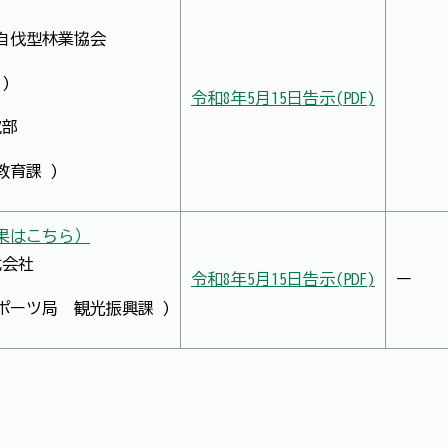
い自伐型林業協会
)
令和8年5月15日告示(PDF)
究部
育課 )
果はこちら）
式会社
令和8年5月15日告示(PDF)
ポーツ局 観光振興課 )