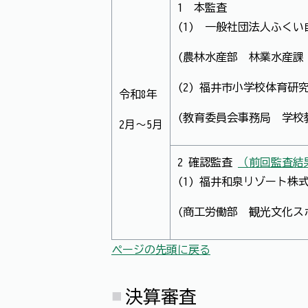
1 本監査
(1) 一般社団法人ふく
(農林水産部 林業水産課 
(2) 福井市小学校体育研
令和8年
(教育委員会事務局 学校教
2月～5月
2 確認監査
（前回監査結
(1) 福井和泉リゾート株
(商工労働部 観光文化ス
ページの先頭に戻る
決算審査