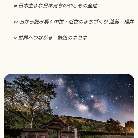
ⅲ.日本生まれ日本育ちのやきもの産地
ⅳ.石から読み解く中世・近世のまちづくり 越前・福井
ⅴ.世界へつながる 鉄路のキセキ