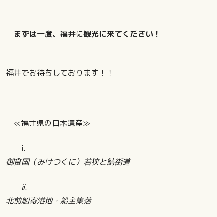
まずは一度、福井に観光に来てください！
福井でお待ちしております！！
≪福井県の日本遺産≫
ⅰ.
御食国（みけつくに）若狭と鯖街道
ⅱ.
北前船寄港地・船主集落