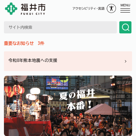
MENU
重要なお知らせ 3件
令和8年熊本地震で被災された方への市営住宅の提供について
令和8年熊本地震への支援
令和8年熊本地震 熊本市への義援金の受入れについて