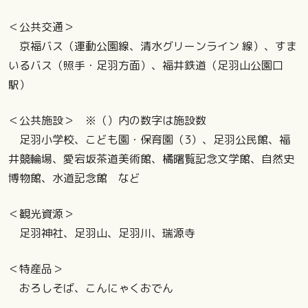
＜公共交通＞
京福バス（運動公園線、清水グリーンライン 線）、すま
いるバス（照手・足羽方面）、福井鉄道（足羽山公園口
駅）
＜公共施設＞ ※（）内の数字は施設数
足羽小学校、こども園・保育園（3）、足羽公民館、福
井競輪場、愛宕坂茶道美術館、橘曙覧記念文学館、自然史
博物館、水道記念館 など
＜観光資源＞
足羽神社、足羽山、足羽川、瑞源寺
＜特産品＞
おろしそば、こんにゃくおでん