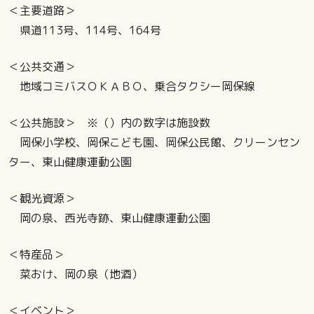
＜主要道路＞
県道113号、114号、164号
＜公共交通＞
地域コミバスＯＫＡＢＯ、乗合タクシー岡保線
＜公共施設＞ ※（）内の数字は施設数
岡保小学校、岡保こども園、岡保公民館、クリーンセン
ター、東山健康運動公園
＜観光資源＞
岡の泉、西光寺跡、東山健康運動公園
＜特産品＞
菜おけ、岡の泉（地酒）
＜イベント＞