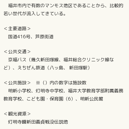
福井市内で有数のマンモス地区であることから、比較的
若い世代が流入してきている。
＜主要道路＞
国道416号、芦原街道
＜公共交通＞
京福バス（幾久新田塚線、福井総合クリニック線な
ど）、えちぜん鉄道（八ッ島、 新田塚駅）
＜公共施設＞ ※（）内の数字は施設数
明新小学校、灯明寺中学校、福井大学教育学部附属義務
教育学校、こども園・保育園（6）、明新公民館
＜観光資源＞
灯明寺畷新田義貞戦没伝説地