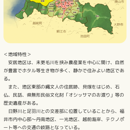
＜地域特性＞
安居地区は、未更毛川を挟み農産業を中心に開け、自然
が豊富でホタル等生き物が多く、静かで住みよい地区であ
る。
また、地区東部の縄文人の住居跡、貝塚をはじめ、石
仏、民話、県無形民俗文化財「オシッサマのお渡り」等の
歴史遺産がある。
日野川と足羽川との交差部に位置していることから、福
井市内中心部～丹南地区、一光地区、越前海岸、テクノポ
ート等への交通の岐路となっている。