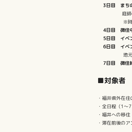
3日目 まち
庭師のお手
※時期や
4日目 微住
5日目 イベ
6日目 イベ
地元のメン
7日目 微住
■対象者
・福井県外在住
・全日程（1～
・福井への移住
・滞在前後のア