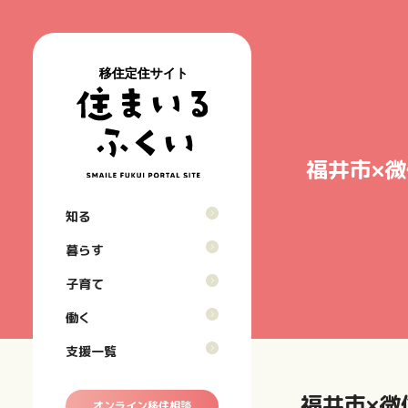
福井市×
福
働
井
き
食
子
知る
っ
や
育
暮
公
て
す
て
ら
共
暮らす
こ
さ
環
す
交
ん
境
豊
子育て
通
子
な
か
機
教
育
と
働く
な
関
育
て
こ
自
環
医
働
支援一覧
ろ
然
境
療
く
面
を
機
積・
生
福井市×微
関
オンライン移住相談