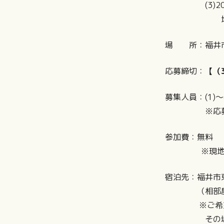
(3)2026
地域の行事 
場 所：福井市
応募締切：
【（
募集人員：(1)～
※応募多数の
参加費：無料
※現地までの
宿泊先：福井市
（相部屋と
※ご希望に応
その場合、宿