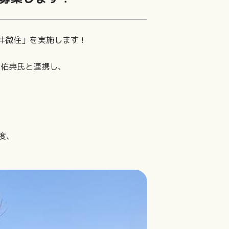
井微住」を実施します！
中佑典氏と連携し、
度、