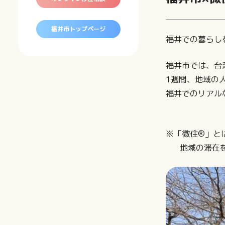
地
業
主
形
と
な
す
自
福井市トップページ
商
る
然・
福井での暮らし
業
歴
産
施
史
業
設
福井市では、台
各
観
1週間、地域の
地
光
福井でのリアル
区
情
の
報
特
生
性
※「微住®」と
活
に
地域の滞在を
役
立
つ
知
恵
袋