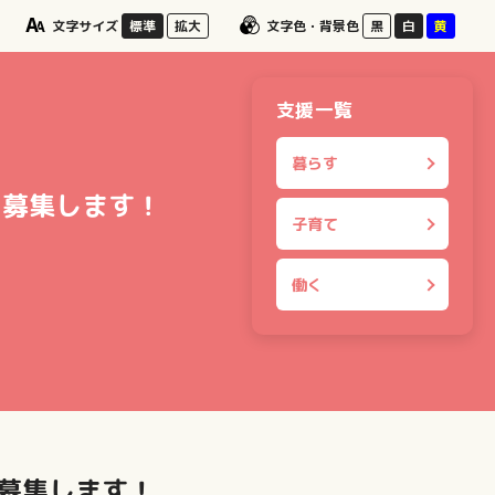
文字サイズ
標準
拡大
文字色・背景色
黒
白
黄
支援一覧
暮らす
を募集します！
子育て
働く
募集します！