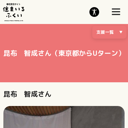
支援一覧
昆布 智成さん（東京都からUターン）
昆布 智成さん