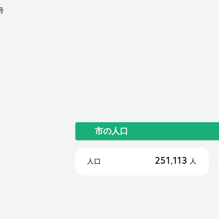
号
市の人口
251,113
人口
人