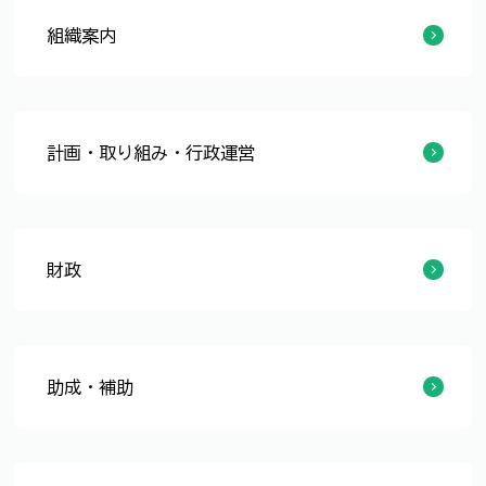
組織案内
組織一覧
施設一覧
庁舎案内
行政組織図
計画・取り組み・行政運営
計画関係
政策・調整
大学・県との連携プロジェクト
提案・要望
つながる
行財政改革
その他
財政
予算
決算
財政運営計画
決算統計
財政状況等
助成・補助
くらし
健康・福祉・保険
教育・スポーツ・学習
仕事・産業
観光・文化・イベント
その他