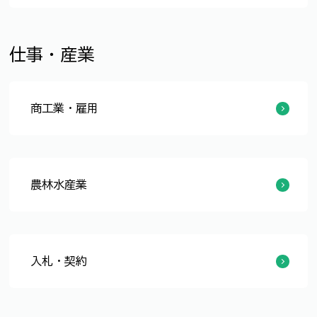
本を探す
図書館案内
お知らせ
地域交流センター
仕事・産業
商工業・雇用
企業誘致
地域産業の振興
起業家の支援・育成
中小企業者への補助金
中小企業者向け金融支援
セーフティネット保証の認定
経営相談
農商工連携
商業の振興
雇用促進
勤労者支援
労働関係機関からのお知らせ
農林水産業
農業
農林漁業体験
六次産業化
食育
園芸
畜産
農村整備
市場
林業
有害鳥獣対策
水産業
入札・契約
入札情報
プロポーザル情報
建設CALS/EC