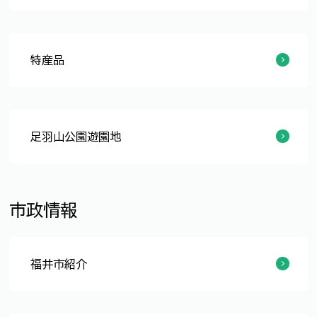
文化振興
文化財保護
文化・芸術施設
歴史
イベント情報
特産品
山の幸
海の幸
工芸品
足羽山公園遊園地
施設案内
イベント情報
動物情報
市政情報
福井市紹介
市の位置・人口と沿革
歴代の市長・議長
名誉市民・市民栄誉賞
姉妹都市
市民の歌
福井市民の誇り百選
写真ライブラリー
映像ライブラリー