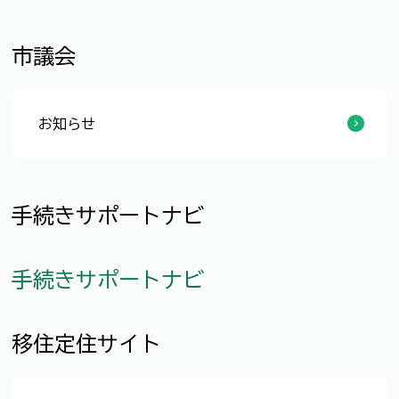
中心市街地
市議会
お知らせ
審議議案等を掲載
議会内会派の順位が決定しました
5月臨時会において、正副議長及び委員会の委員が選任されました
9月定例会の会期日程を更新
委員会等日程を更新
3月定例会予算特別委員会総括質疑通告を掲載
インターネット中継（特別委員会）を掲載
ふくい市議会だよりNo.240を発刊しました
インターネット中継（本会議）を掲載
インターネット中継（常任委員会）を掲載
5月臨時会及び6月定例会の議会中継放送スケジュールを掲載
令和7年度政務活動費収支報告書を公開します
令和8年6月分の議会交際費を公開します
手続きサポートナビ
手続きサポートナビ
移住定住サイト