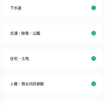
下水道
上下水道トップページ
下水道使用料
受益者負担金等
排水設備などの工事
合併処理浄化槽
下水道に関するお知らせ
施設一覧
下水道工事について
供用開始のご案内
集落排水
福井市の下水道
交通・除雪・公園
公共交通
北陸新幹線
交通安全
駐車・駐輪
除雪
道路
河川
公園
街路樹
緑化
住宅・土地
市営住宅
住まい
空き家対策
建築物
区画整理・開発行為など
保留地販売
市街化調整区域
人権・男女共同参画
人権啓発
女性への支援
講座・イベント情報
男女共同参画に関する条例、計画
地域での男女共同参画の推進
女性の活躍応援
ワークライフバランスの促進
その他