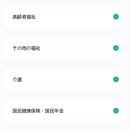
相談窓口
障がい者手帳
障がい福祉サービス
その他の障がい福祉制度
計画関係
その他
各事業者の皆様へ（障がい福祉サービス事業所指定関係）
各事業者の皆様へ（その他）
高齢者福祉
生きがいと健康づくり
生活支援サービス
介護予防事業
老人ホーム
認知症
高齢者の権利擁護
計画関係
その他の福祉
その他の福祉
社会福祉法人・各種団体
介護
介護保険料
介護サービス
地域包括支援センター
地域密着型サービス
介護サービス事業者向け情報
在宅での医療と介護の連携
税金の申告に利用する認定書などの交付
国民健康保険・国民年金
国民健康保険制度
国民健康保険税
国民健康保険の各種給付
後期高齢者医療制度
マイナ保険証
特定健康診査・特定保健指導
人間ドック・脳ドック
国民年金