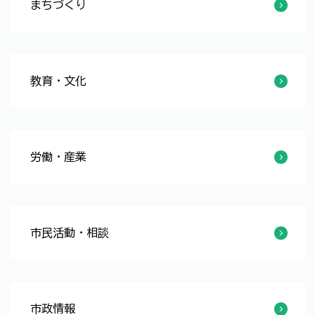
まちづくり
公園
道路
河川
住宅・土地・建築
区画整理
都市計画
教育・文化
幼稚園
小・中学校
教育相談
生涯学習
スポーツ
図書館
文化・歴史
はたちのつどい（旧成人式）
労働・産業
労働
商工業
農林水産業
市民活動・相談
市民協働・NPO
自治会
消費生活
各種相談
市政情報