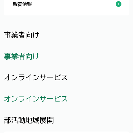
新着情報
福井県福井市国見地区 空き家マッチングツアー参加者募集！！
移住のススメ
トカイナカで暮らす
令和8年度「ふくいワーケーションプログラム」への参加者募集中！
福井市×微住®「地域インターンシップ」の参加者を募集します！
令和7年度 福井市地域おこし協力隊 活動報告会を開催しました！
【福井市に転入された皆さまへ🏀⚽】福井市へようこそ！地元トップスポーツを体感してみませんか？
福井市 移住定住交流課 公式Instagraｍを開設しました🌸！
大澤 祐作さん（東京都からIターン）
ランキングで見る福井県 第009号 100人当たりの図書館蔵書数、全国1位！！
ランキングで見る福井県 第008号 日本水仙の群生地面積全国No.1！！
鯵本 雄太郎さん（長野県からIターン）
『イーデス転職』にて福井市が紹介されました！
福井市への移住を検討されている方へ（福井市長メッセージ動画）
粟田 志保里さん（大阪府からIターン）
片山 彩花さん（東京都からUターン）
福井市の魅力を広く発信するシティプロモーションPR名刺をご活用ください！
【今年度申請受付終了】地方就職支援金
令和8年度の移住支援金
『引越し侍』にて福井市が紹介されました！
「るるぶKids」で福井市の親子ワーケーションプログラムの記事が掲載されました！
福井市の移住者支援事業が紹介されました
ランキングで見る福井県 第007号 全国学力・学習状況調査 小学校、中学校ともに全国トップクラス！！
林 美香さん（神奈川県からIターン）
ランキングで見る福井県 第006号 日本遺産登録数 全国10位！！
ランキングで見る福井県 第005号 人口10万人当たりのALT（外国語指導助手）人数 全国1位！！
ランキングで見る福井県 第004号 企業の子育て支援の指標「プラチナくるみん」認定割合2.7％ 全国7位！！
福井県主催「移住・交流フェア」が開催されます！
ランキングで見る福井県 第003号 住みよさランキング 8年連続全国トップクラス！！
林 のどかさん（大阪府からUターン）
冨岡 一樹さん（東京都からIターン）
髙橋 要さん（京都府からIターン）
空き家情報バンクに新規物件が登録されました ≪3月7日更新≫
T・Tさん（大阪府からUターン）
令和6年度移住支援金事業の実施について
北陸新幹線福井開業！
ランキングで見る福井県 第002号 都道府県幸福度ランキング 5回連続全国1位！！
竹内 愛弓さん（愛知県からIターン）
平塚 智司・依子さん（東京都からU・Iターン）
阿部 佐保子さん（東京都からIターン）
伊藤 政臣さん（愛知県からIターン）
昆布 智成さん（東京都からUターン）
日芳 佳奈子さん（東京都からUターン）
事業者向け
事業者向け
オンラインサービス
オンラインサービス
部活動地域展開