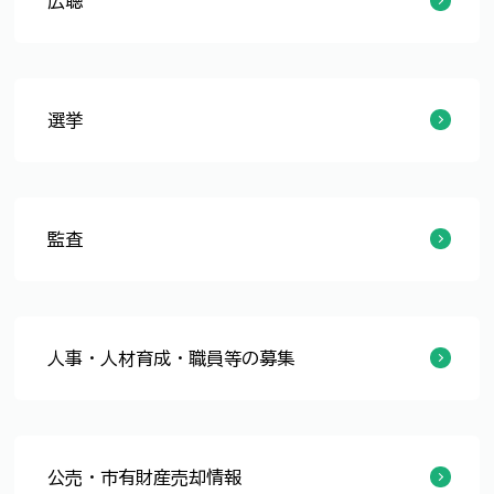
広聴
パブリック・コメント
市民意識調査
お客様アンケート
各種相談
ご意見・ご提案
選挙
選挙について
各種投票制度
選挙人名簿
投票所
選挙結果
選挙啓発
監査
監査について
監査制度
住民監査請求
人事・人材育成・職員等の募集
人事行政運営
人材育成・職員の支援
職員採用案内
公売・市有財産売却情報