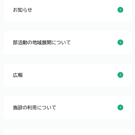
お知らせ
令和8年度 地域クラブ活動指導者研修会の開催（※終了しました）
中学生が参加できる地域クラブを追加更新しました
部活動の地域展開について
福井市認定地域クラブ活動支援制度について
福井市の地域クラブ活動支援制度等に関する説明会の開催
令和8年度 地域クラブ活動指導者研修会の開催（※終了しました）
令和7年度 地域クラブ活動指導者研修会の開催
部活動の地域移行にかかる保護者説明会の開催
広報
福井市認定地域クラブ活動支援制度について
福井市の地域クラブ活動支援制度等に関する説明会の開催
中学生が参加可能な地域クラブ活動を募集しています
中学校における部活動の地域展開に関する広報誌「ドリーム通信」の発行
中学生が参加できる地域クラブを追加更新しました
施設の利用について
休日における中学校施設の優先利用登録