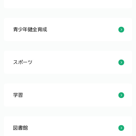
学校給食
学校給食センター
美山学校給食センター
青少年健全育成
青少年の健全育成事業
福井市少年愛護センター運営事業
少年自然の家運営事業
青少年育成福井市民会議
福井市子ども会育成連合会
福井市補導員連絡協議会
スポーツ
スポーツ
スポーツ施設
学習
生涯学習
公民館
福井学
市民憲章
はたちのつどい（旧成人式）
博物館等
図書館