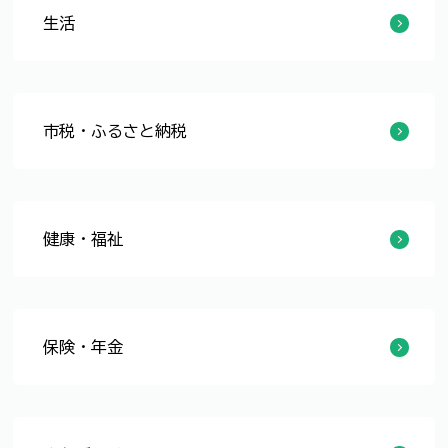
生活
防災・災害
ごみ・資源
環境
水道・下水道
交通
動物
市税・ふるさと納税
個人市・県民税
法人市民税
固定資産税
軽自動車税
市税の納付・還付
市税に関する証明書
ふるさと納税
健康・福祉
予防接種・健康診査
子ども
高齢者・介護
障がい者
保険・年金
国民健康保険
長寿医療（後期高齢者医療）
国民年金