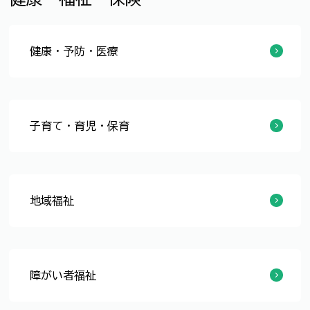
健康・予防・医療
医事・薬事
予防接種
健康診査
健康づくり
健康相談
感染症予防
診療所
救急医療・休日の診療
施設案内
子育て・育児・保育
妊娠・出産
児童福祉
ひとり親家庭
児童健全育成
保育園・児童館
子育て支援
幼児教育・保育の無償化
子育て支援施設
少子化対策
こども未来条例・計画
地域福祉
地域ぐるみの福祉
生活にお困りの方に
戦傷病者、戦没者遺族などの援護
地域共生社会
障がい者福祉