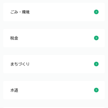
ごみ・環境
ごみの収集日
ごみの分別・出し方
ごみ・資源物の持込先
市で収集できないもの
事業所のごみ
産業廃棄物
ごみについての募集・お知らせ
まちの美化
動物等の死体処理について
ごみの処理施設
環境保全
エコライフの推進
環境学習
環境イベント・コンテスト
環境への取組
環境に関する計画・報告
助成・補助
税金
税制
個人の市・県民税
法人の市民税
軽自動車税
固定資産税
都市計画税
その他の市税
市税のいろいろな証明
市税の納付
ふるさと納税
まちづくり
住民自治
住民主体の地域づくり
市民協働の推進
ふくい市民活動基金
市民活動の推進
中心市街地活性化
景観
ボランティア
国際化の推進
水道
上下水道トップページ
ようこそ上下水道局へ
水道に関する申込み
水道料金のご案内
水道事業
水道でお困りのとき
ガス（福井都市ガス）
簡易水道・専用水道
施設一覧
水道工事情報