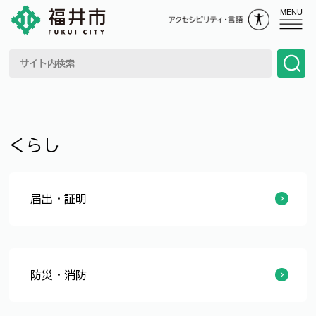
MENU
くらし
届出・証明
マイナンバーカード
住民異動の届出
戸籍の届出
印鑑登録
各種証明
本庁・サービスセンター・連絡所
コンビニ交付サービス
住民基本台帳ネットワークシステムサービス
住居表示
臨時運行許可・軽自動車の申告
防災・消防
防災
避難所
防犯
救急
消防
119番通報
火災予防(市民の方へ)
火災予防(事業者の方へ)
東日本大震災関連