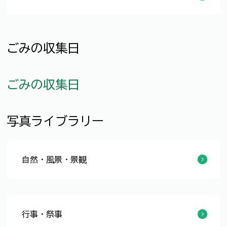
組織案内
計画・取り組み・行政運営
助成・補助
情報公開・審議会・条例・規則等
広報
広聴
選挙
人事・人材育成・職員等の募集
福井市議会
ごみの収集日
ごみの収集日
写真ライブラリー
自然・風景・景観
越前海岸
宮ノ下コスモス広苑
足羽山
足羽川
中央公園
武周ヶ池
五太子の滝
行事・祭事