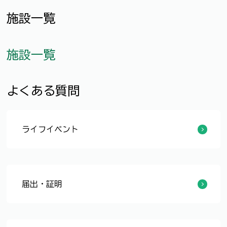
施設一覧
施設一覧
よくある質問
ライフイベント
妊娠・出産
子育て
学校教育
結婚・離婚
引越し・住まい
就職・退職
高齢者・介護
ご不幸
届出・証明
戸籍
戸籍に関する証明書
住民異動
住民票
印鑑登録・証明
その他の証明書
軽自動車の申告
コンビニ交付サービス
マイナンバーカード