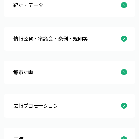
統計・データ
福井市統計書
人口統計表
統計調査
情報化への取組
オープンデータ
情報公開・審議会・条例・規則等
情報公開
個人情報保護
行政資料
条例・規則等
都市計画
まちづくりへの取組
都市計画
県都デザイン
市街地再開発事業
まちづくり活動
福井駅周辺土地区画整理事業
広報プロモーション
広報紙
広報紙 アーカイブ
広報番組（テレビ・ラジオ）
市長記者会見
プロモーション
ホームページ
ソーシャルメディア
ソーシャルメディア アカウント運用方針
市民便利帳
市政出前講座