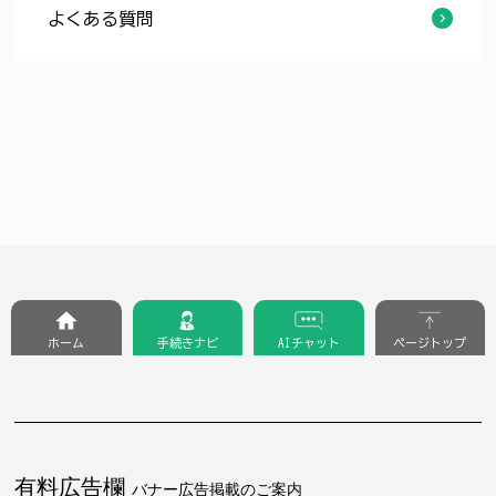
よくある質問
部活動の地域移行にかかる保護者説明会における主な質問と市の回答を紹介します。
休日の中学校施設の優先利用に関するよくある質問
ホーム
手続きナビ
AIチャット
ページトップ
有料広告欄
バナー広告掲載のご案内