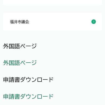
一般公売
インターネット公売
市有地・保留地の売却
物品その他の売却
福井市議会
会議日程
審議議案等
質問通告
会議録・委員会記録
議会中継
議員の紹介
市議会だより
傍聴
請願・陳情
行政視察
議会のしくみ
その他の取り組み
外国語ページ
外国語ページ
申請書ダウンロード
申請書ダウンロード