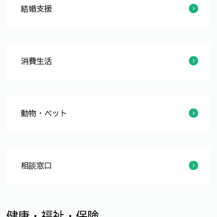
結婚支援
新婚さん支援
講座・イベント
その他
消費生活
消費生活情報
消費生活相談
くらしの情報
製品安全・事故情報
消費者教育・啓発
特定計量器
消費者センター
動物・ペット
犬（猫）の飼い方について
狂犬病について
相談窓口
市民サービス推進課で実施している専門相談
市役所など関係機関で実施している相談
市役所以外の機関で実施している相談
健康・福祉・保険