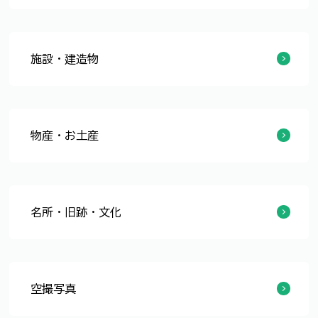
冬のイルミネーション
第23回国民体育大会（福井国体）
福井しあわせ元気国体しあわせ元気大会2018
施設・建造物
庁舎
公園
観光・文化施設
物産・お土産
食
農産物
名所・旧跡・文化
おさごえ民家園
名勝 養浩館庭園
朝倉氏遺跡
丹巌洞草庵（国登録有形文化財）
福井市内の無形民俗文化財
空撮写真