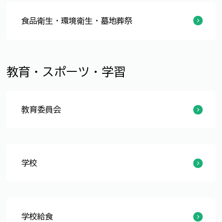
食品衛生・環境衛生・墓地葬祭
食品衛生
環境衛生
葬儀・墓地・斎場
教育・スポーツ・学習
教育委員会
教育委員会の会議
総合教育会議
学校
小・中学校・幼稚園
学校教育
学校保健
学校体育
転入学手続き
行事日程
部活動
学校給食