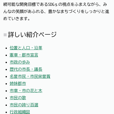
続可能な開発目標であるSDGｓの視点をふまえながら、み
んなの笑顔があふれる、豊かなまちづくりをしっかりと進
めていきます。
詳しい紹介ページ
位置と人口・沿革
憲章・都市宣言
市政の歩み
歴代の市長・議長
名誉市民・市民栄誉賞
姉妹都市
市章・市の花と木
市民の歌
市民の誇り百選
行政組織図