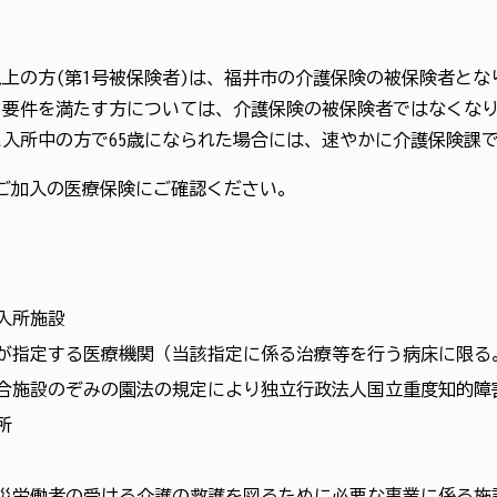
以上の方(第1号被保険者)は、福井市の介護保険の被保険者と
、要件を満たす方については、介護保険の被保険者ではなくな
入所中の方で65歳になられた場合には、速やかに介護保険課
、ご加入の医療保険にご確認ください。
設
入所施設
が指定する医療機関（当該指定に係る治療等を行う病床に限る
合施設のぞみの園法の規定により独立行政法人国立重度知的障
所
災労働者の受ける介護の救護を図るために必要な事業に係る施