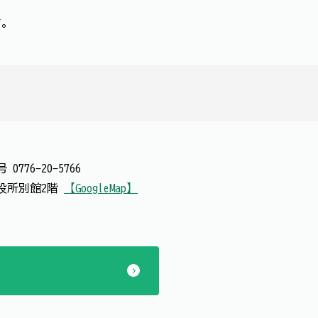
す。
番号
0776-20-5766
 市役所別館2階
【GoogleMap】