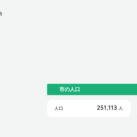
号
市の人口
251,113
人口
人