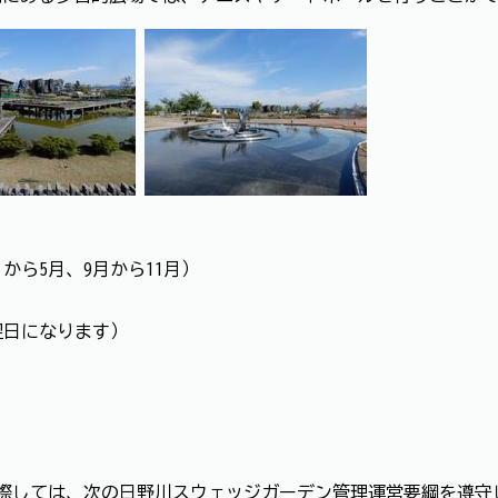
月から5月、9月から11月）
）
翌日になります）
際しては、次の日野川スウェッジガーデン管理運営要綱を遵守