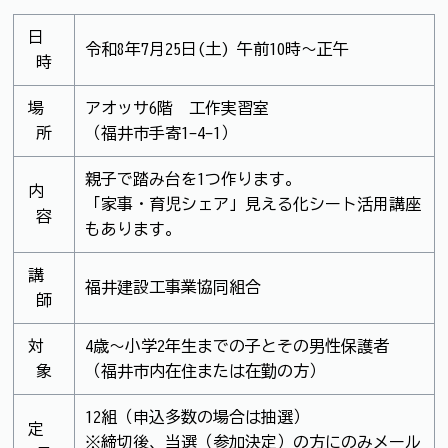
日
令和8年7月25日(土) 午前10時～正午
時
場
アオッサ6階 工作実習室
所
（福井市手寄1-4-1）
親子で踏み台を1つ作ります。
内
「家事・育児シェア」見える化シート活用講座
容
もあります。
講
福井建設工事業協同組合
師
対
4歳～小学2年生までの子とその男性保護者
象
（福井市内在住または在勤の方）
12組（申込多数の場合は抽選）
定
※締切後、当選（参加決定）の方にのみメール