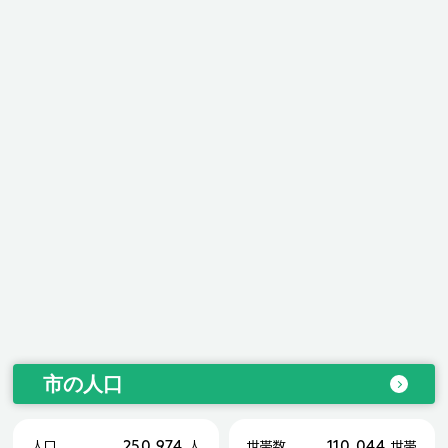
市の人口
250,974
110,044
人口
人
世帯数
世帯