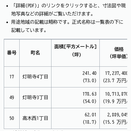
「詳細(PDF)」のリンクをクリックすると、寸法図や現
地写真などの詳細がご覧いただけます。
用途地域の記載は略称です。正式名称は一覧表の下に
記載しています。
面積[平方メートル]
価格
番号
町名
（坪)
（坪単価）
241.40
17,237,408
17
灯明寺4丁目
(73.0)
(23.7 万円/
178.63
10,713,870
49
灯明寺3丁目
(54.0)
(19.9 万円/
62.01
2,889,045
50
高木西1丁目
(18.7)
(15.5 万円/