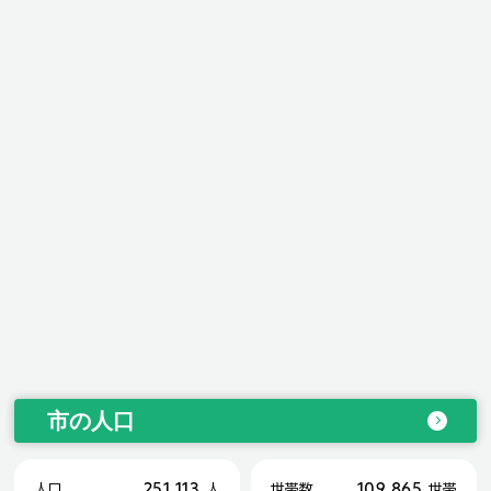
市の人口
251,113
109,865
人口
人
世帯数
世帯