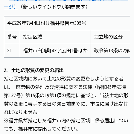
ージ）
（新しいウインドウが開きます）
平成29年7月4日付け福井県告示305号
番号
指定区域
埋立地の区分
21
福井市白滝町43字広田1番ほか
政令第13条の2第1
2．土地の形質の変更の届出
指定区域内において土地の形質の変更をしようとする者
は、 廃棄物の処理及び清掃に関する法律（昭和45年法律
第137号）第15条の19第1項の規定に基づき、当該土地の形
質の変更に着手する日の30日前までに、市長に届け出なけ
ればなりません。
※福井県が指定した福井市内の指定区域に係る届出につい
ても、福井市に提出してください。