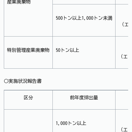
産業廃棄物
500トン以上1,000トン未満
（エク
特別管理産業廃棄物
50トン以上
（エク
○実施状況報告書
区分
前年度排出量
1,000トン以上
（エク