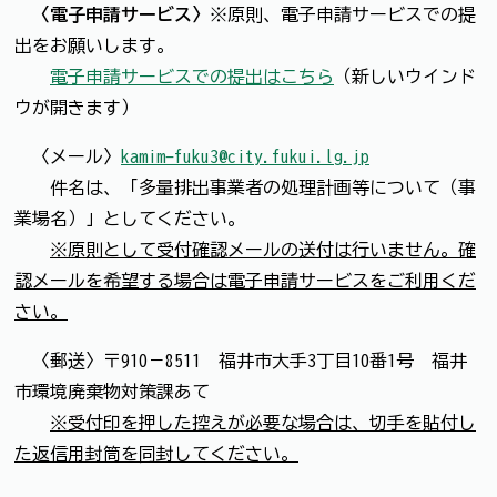
〈電子申請サービス〉
※原則、電子申請サービスでの提
出をお願いします。
電子申請サービスでの提出はこちら
（新しいウインド
ウが開きます）
〈メール〉
kamim-fuku3@city.fukui.lg.jp
件名は、「多量排出事業者の処理計画等について（事
業場名）」としてください。
※原則として受付確認メールの送付は行いません。確
認メールを希望する場合は電子申請サービスをご利用くだ
さい。
〈郵送〉〒910－8511 福井市大手3丁目10番1号 福井
市環境廃棄物対策課あて
※受付印を押した控えが必要な場合は、切手を貼付し
た返信用封筒を同封してください。