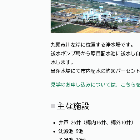
九頭竜川左岸に位置する浄水場です。
送水ポンプ場から原目配水池に送水し
水します。
当浄水場にて市内配水の約80パーセン
見学のお申し込みについては、こちら
主な施設
井戸 26井（構内16井、構外10井）
沈澱池 5池
ろ過池 10池