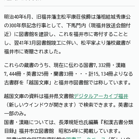
明治40年6月、旧福井藩主松平康荘侯爵は藩祖結城秀康公
の300年祭記念行事として、下馬門内（現福井放送会館付
近）に図書館を建設し、これを福井市に寄付することと
し、翌41年3月図書館竣工に伴い、松平家より藩校蔵書が
福井市に寄贈されました。
これらの蔵書のうち、現在に伝わる国書7,332冊・漢籍
7,444冊・英書325冊・蘭書33冊・・・計15,134冊よりなる
古書群を「越国文庫」と福井市図書館では称しています。
越国文庫の資料は福井県文書館
デジタルアーカイブ福井
（新しいウインドウが開きます）で検索できます。英書は
一部のみ。
国書・漢籍については、長澤規矩也氏編纂『和漢古書分類
目録』福井市立図書館 昭和54年に掲載しています。