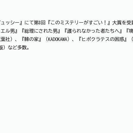
ビュッシー』にて第8回『このミステリーがすごい！』大賞を受賞
カエル男』『総理にされた男』『護られなかった者たちへ』『
社）、『棘の家』（KADOKAWA）、『ヒポクラテスの困惑
出版）など多数。