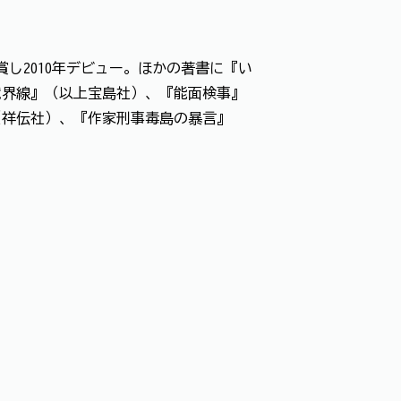
し2010年デビュー。ほかの著書に『い
境界線』（以上宝島社）、『能面検事』
』（祥伝社）、『作家刑事毒島の暴言』