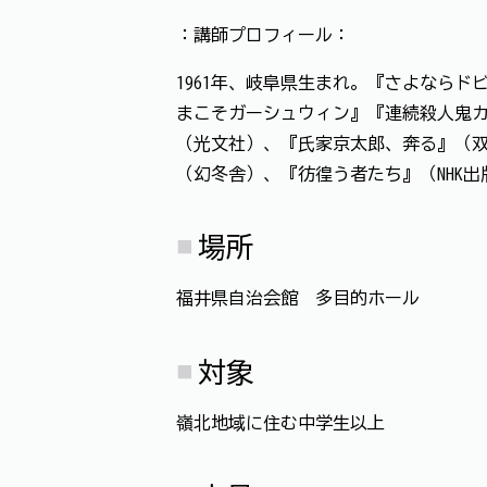
：講師プロフィール：
1961年、岐阜県生まれ。『さよならド
まこそガーシュウィン』『連続殺人鬼
（光文社）、『氏家京太郎、奔る』（双葉
（幻冬舎）、『彷徨う者たち』（NHK
場所
福井県自治会館 多目的ホール
対象
嶺北地域に住む中学生以上