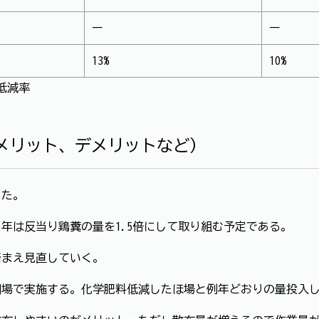
ー
ー
13%
10%
低減率
メリット、デメリットなど）
きた。
8年は反当り鶏糞の量を1.5倍にして取り組む予定である。
踏まえ見直していく。
圃場で実施する。化学肥料低減したほ場と例年どおりの量投入