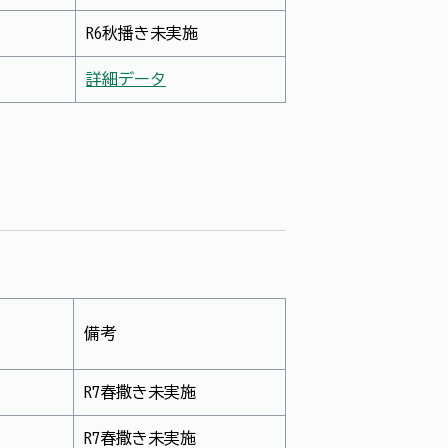
R6秋播き未実施
詳細データ
備考
R7春撒き未実施
R7春撒き未実施