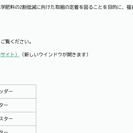
学肥料の2割低減に向けた取組の定着を図ることを目的に、福
。
をご覧ください。
のサイト）
（新しいウインドウが開きます）
ッダー
スター
スター
ター