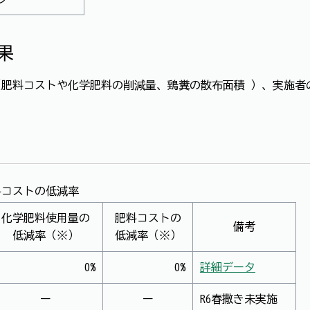
果
肥料コストや化学肥料の削減量、鶏糞の散布面積 ）、実施者
料コストの低減率
化学肥料使用量の
肥料コストの
備考
低減率（※）
低減率（※）
0%
0%
詳細データ
ー
ー
R6春撒き未実施