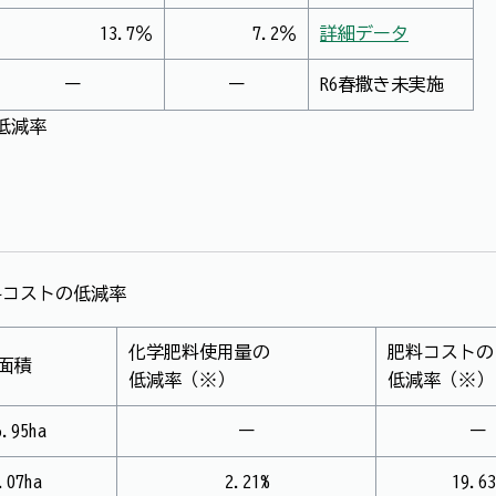
13.7％
7.2％
詳細データ
ー
ー
R6春撒き未実施
低減率
料コストの低減率
化学肥料使用量の
肥料コストの
面積
低減率（※）
低減率（※）
6.95ha
ー
ー
.07ha
2.21%
19.63