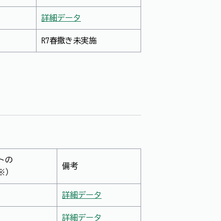
詳細データ
R7春撒き未実施
トの
備考
※）
詳細データ
詳細データ