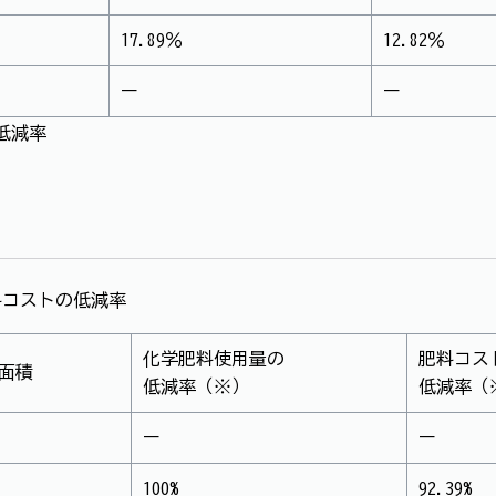
17.89％
12.82％
ー
ー
低減率
料コストの低減率
化学肥料使用量の
肥料コス
面積
低減率（※）
低減率（
ー
ー
100%
92.39%