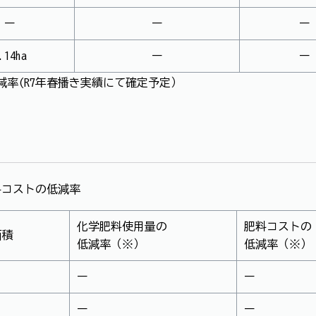
ー
ー
ー
.14ha
ー
ー
減率(R7年春播き実績にて確定予定）
料コストの低減率
化学肥料使用量の
肥料コストの
面積
低減率（※）
低減率（※）
ー
ー
ー
ー