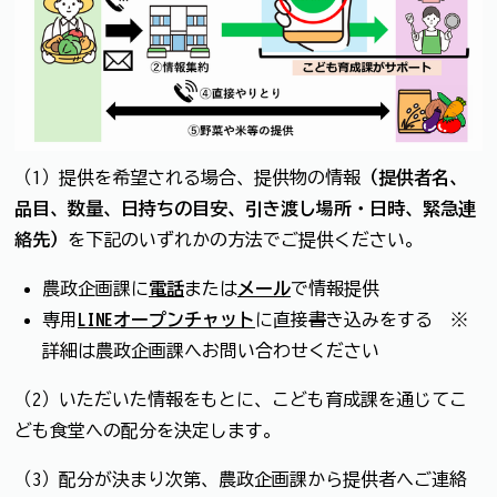
（1）提供を希望される場合、提供物の情報
（提供者名、
品目、数量、日持ちの目安、引き渡し場所・日時、緊急連
絡先）
を下記のいずれかの方法でご提供ください。
農政企画課に
電話
または
メール
で情報提供
専用
LINEオープンチャット
に直接
書
き込みをする ※
詳細は農政企画課へお問い合わせください
（2）いただいた情報をもとに、こども育成課を通じてこ
ども食堂への配分を決定します。
（3）配分が決まり次第、農政企画課から提供者へご連絡