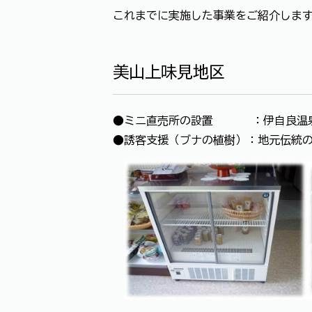
これまでに実施した事業をご紹介しま
美山上味見地区
●ミニ直売所の設置 ：伊自良温泉内
●誘客支援（ブナの植樹）：地元伝統