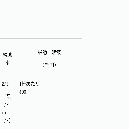
補助上限額
補助
率
（千円）
2/3
1軒あたり
800
（県
1/3
市
1/3）