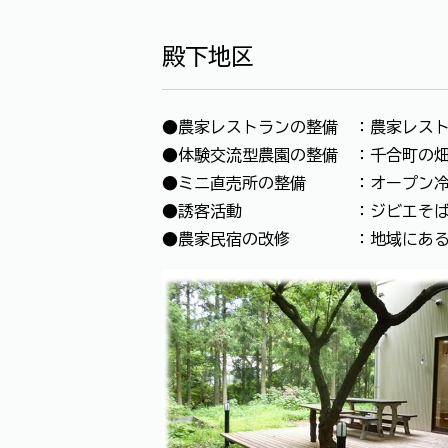
殿下地区
●農家レストランの整備 ：農家レス
●体験交流型農園の整備 ：千合町の
●ミニ直売所の整備 ：オープン冷蔵
●誘客活動 ：ジビエそばを新商
●農家民宿の改修 ：地域にある農