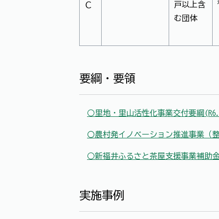
戸以上含
Ｃ
む団体
要綱・要領
○里地・里山活性化事業交付要綱(R6.4
〇農村発イノベーション推進事業（整備支
○新福井ふるさと茶屋支援事業補助金実施
実施事例