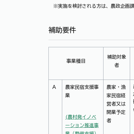
※実施を検討される方は、農政企画課（2
補助要件
補助対象
事業種目
者
Ａ
農家民宿支援事
農家・漁
業
家民宿経
営者又は
開業予定
(農村発イノベ
者
ーション推進事
業（整備支援）