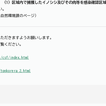
、
（1）区域内で捕獲したイノシシ及びその肉等を感染確認区
い。
県自然環境課のページ）
いただきますようお願いします。
ご覧ください。
i/csf/index.html
/tonkorera_2.html