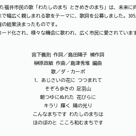
れた福井市民の歌「わたしのまち ときめきのまち」は、未来に
で幅広く親しまれる歌をテーマに、歌詞を公募しました。30
査の結果決まったものです。
コード化され、様々な機会に歌われ、広く市民に愛されていま
宮下義則 作詞／島田陽子 補作詞
榊原政敏 作曲／島津秀堆 編曲
歌／ダ・カーポ
1．あじさいの花に つつまれて
そぞろ歩きの 足羽山
朝つゆにぬれた 花びらに
キラリ 輝く 陽の光り
こんなまちです わたしのまちは
ほのぼのと こころ和むまちです