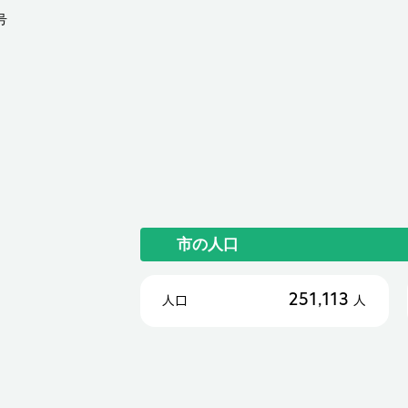
号
市の人口
251,113
人口
人