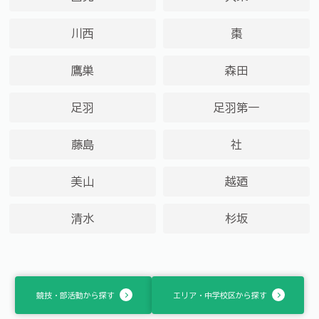
川西
棗
鷹巣
森田
足羽
足羽第一
藤島
社
美山
越廼
清水
杉坂
競技・部活動から探す
エリア・中学校区から探す