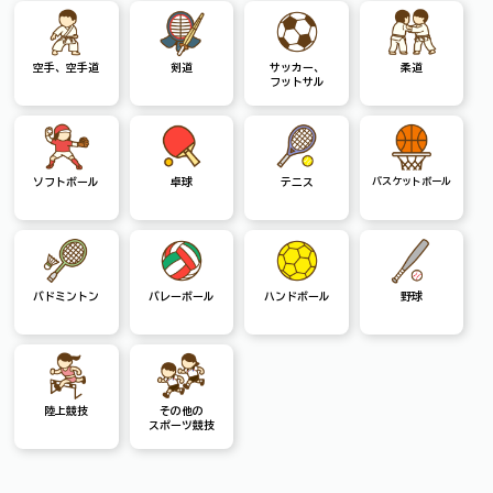
空手、空手道
剣道
サッカー、
柔道
フットサル
ソフトボール
卓球
テニス
バスケットボール
バドミントン
バレーボール
ハンドボール
野球
陸上競技
その他の
スポーツ競技