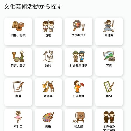
文化芸術活動から探す
囲碁、将棋
合唱
クッキング
剣詩舞
茶道、華道
詩吟
社会教育活動
写真
書道
吹奏楽
日本舞踊
俳句
バレエ
美術
和太鼓
その他の
文化活動