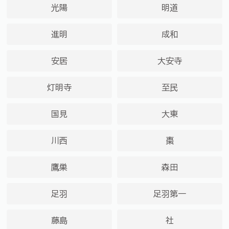
光陽
明道
進明
成和
安居
大安寺
灯明寺
至民
国見
大東
川西
棗
鷹巣
森田
足羽
足羽第一
藤島
社