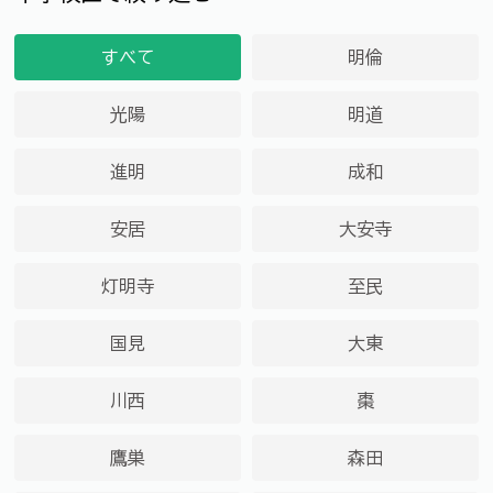
すべて
明倫
光陽
明道
進明
成和
安居
大安寺
灯明寺
至民
国見
大東
川西
棗
鷹巣
森田