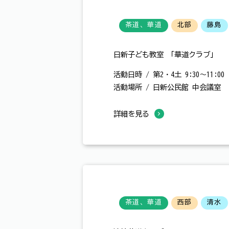
茶道、華道
北部
藤島
日新子ども教室 「華道クラブ」
活動日時 / 第2・4土 9:30～11:00
活動場所 / 日新公民館 中会議室
詳細を見る
茶道、華道
西部
清水