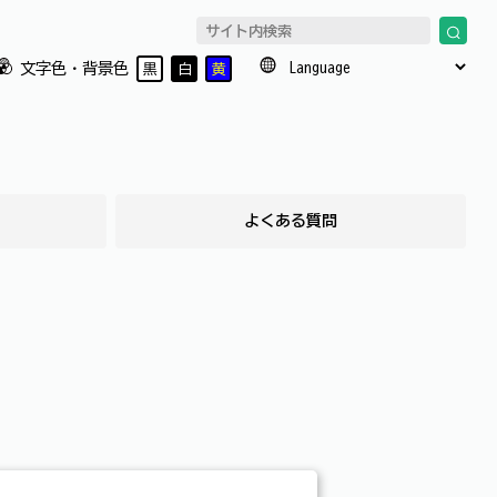
文字色・背景色
黒
白
黄
て
よくある質問