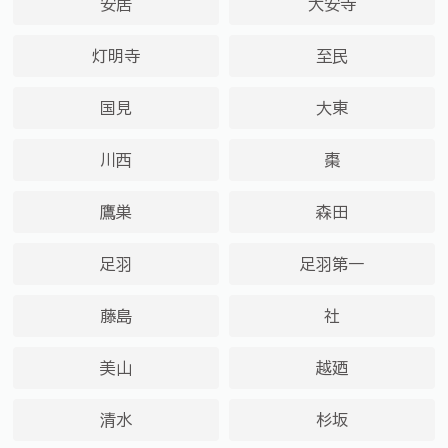
安居
大安寺
灯明寺
至民
国見
大東
川西
棗
鷹巣
森田
足羽
足羽第一
藤島
社
美山
越廼
清水
杉坂