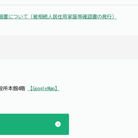
措置について（被相続人居住用家屋等確認書の発行）
 市役所本館4階
【GoogleMap】