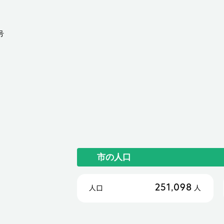
号
市の人口
251,098
人口
人