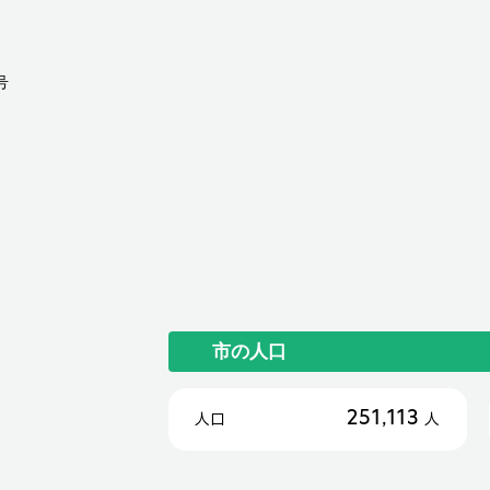
号
市の人口
251,113
人口
人