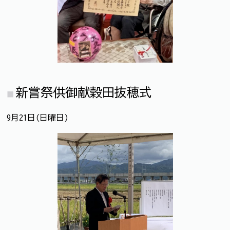
新嘗祭供御献穀田抜穂式
9月21日(日曜日)