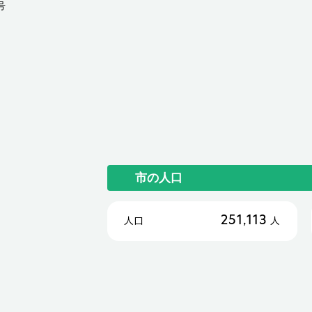
号
市の人口
251,113
人口
人