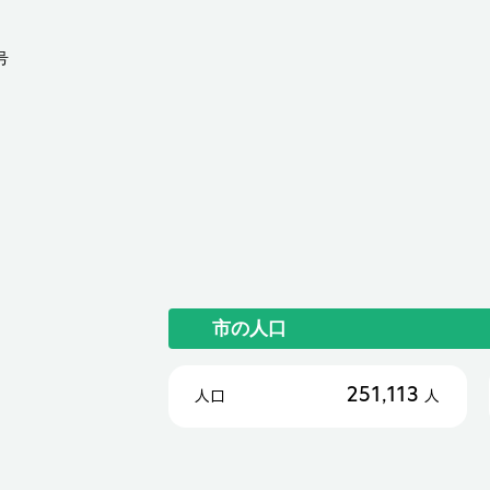
号
市の人口
251,113
人口
人