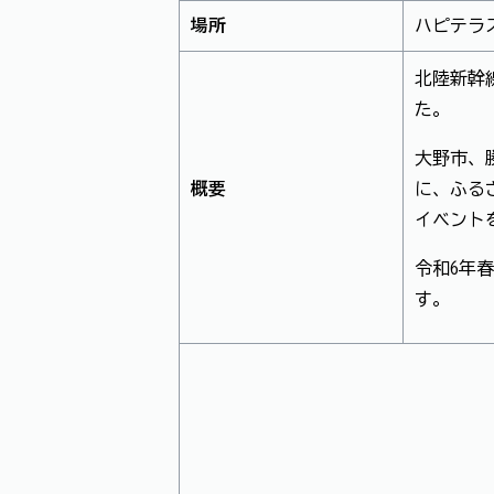
場所
ハピテラ
北陸新幹
た。
大野市、
概要
に、ふる
イベント
令和6年
す。