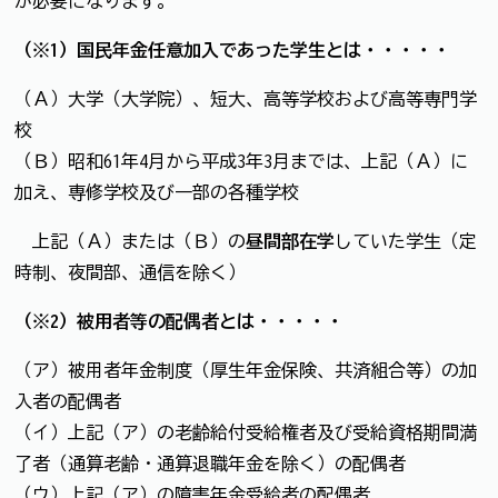
が必要になります。
（※1）国民年金任意加入であった学生とは・・・・・
（Ａ）大学（大学院）、短大、高等学校および高等専門学
校
（Ｂ）昭和61年4月から平成3年3月までは、上記（Ａ）に
加え、専修学校及び一部の各種学校
上記（Ａ）または（Ｂ）の
昼間部在学
していた学生（定
時制、夜間部、通信を除く）
（※2）被用者等の配偶者とは・・・・・
（ア）被用者年金制度（厚生年金保険、共済組合等）の加
入者の配偶者
（イ）上記（ア）の老齢給付受給権者及び受給資格期間満
了者（通算老齢・通算退職年金を除く）の配偶者
（ウ）上記（ア）の障害年金受給者の配偶者