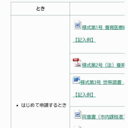
とき
様式第1号 養育医療給
【記入例】
様式第2号（法）養育医
様式第3号 世帯調書（ワ
【記入例】
はじめて申請するとき
同意書（市内課税者）（