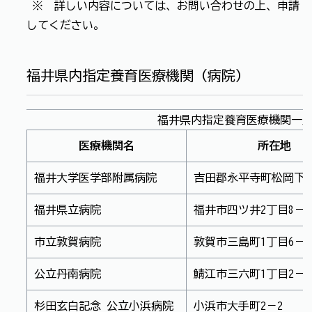
※ 詳しい内容については、お問い合わせの上、申請
してください。
福井県内指定養育医療機関（病院）
福井県内指定養育医療機関一
医療機関名
所在地
福井大学医学部附属病院
吉田郡永平寺町松岡下合
福井県立病院
福井市四ツ井2丁目8－1
市立敦賀病院
敦賀市三島町1丁目6－6
公立丹南病院
鯖江市三六町1丁目2－3
杉田玄白記念 公立小浜病院
小浜市大手町2－2