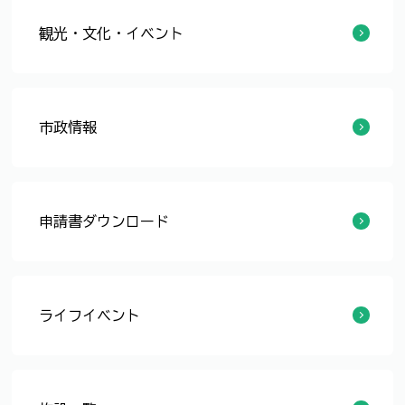
観光・文化・イベント
【8/3～12】地域子育て支援センターにて「みんなのおもちゃ総選挙」を実施します！
こども未来まつり／こどもの視点教室in福井
市政情報
福井市こども未来計画
福井市こども未来条例
「福井市こども未来条例」の制定に向けた意見募集
こども政策課アカウント運用方針（YouTube）
「子ども・子育て支援に関するニーズ調査」報告書(平成30年11月実施)
「少子化・子育てに関する福井市民意識調査」報告書（平成31年11月実施)
ひとり親家庭のＪＲ通勤定期券割引
申請書ダウンロード
在宅育児応援手当
ひとり親家庭等医療費等助成制度
子ども医療費助成制度
養育医療給付制度
児童手当について
ライフイベント
【8/3～12】地域子育て支援センターにて「みんなのおもちゃ総選挙」を実施します！
【R8/6/11】「パパママ向け子育て世帯のためのお金のおはなし」の開催
子育て支援センターのイベント・講座のWEB予約サービス「ジモイク」の実証実験開始のご案内
児童扶養手当
児童手当の所得制限・所得上限について
子育て支援センター
病気の時の一時預かり
ひとり親家庭等医療費等助成制度
子ども医療費助成制度
養育医療給付制度
すみずみ子育てサポート事業
児童手当について
ひとり親家庭のＪＲ通勤定期券割引