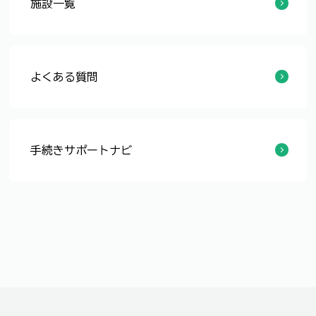
施設一覧
たんぽぽ広場
すくすくキッズ
ぴょんぴょんルーム
ぱんだルーム
よくある質問
ひとり親家庭等医療費助成の振込金額が、領収書と違うとき
今福井市に住んでいて児童手当を受けていますが、今度他の市区町村に転出します。転出先でも手当を受けるためにはどうすればよいですか？
今福井市外に住んでいて児童手当を受けていますが、今度福井市に転入します。福井市で手当を受けるためにはどうすればよいですか？
出生届を福井市外で提出しました。児童手当の請求はどうすればよいですか？
母子・父子家庭に対しての手当はありますか？
ひとり親家庭等に対する医療費助成の制度について教えてください。
母子・父子家庭等に対する就業等につくための支援はありますか?
手続きサポートナビ