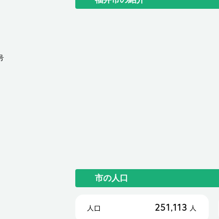
号
市の人口
251,113
人口
人