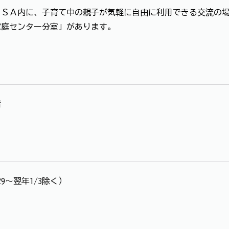
ＳＡ内に、子育て中の親子が気軽に自由に利用できる交流の場
家庭センター分室」があります。
階
9～翌年1/3除く）