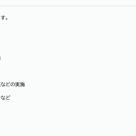
ます。
施
座などの実施
者など