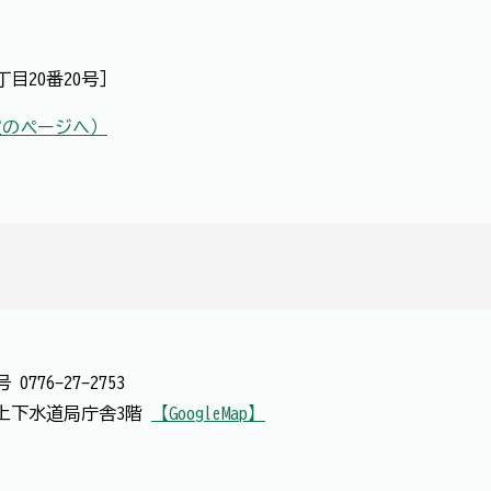
目20番20号］
室のページへ）
番号
0776-27-2753
号 上下水道局庁舎3階
【GoogleMap】