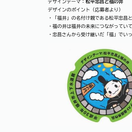
デザインテーマ：
松平忠昌と福の井
デザインのポイント（応募者より）
・「福井」の名付け親である松平忠昌
・福の井は福井の未来につながってい
・忠昌さんから受け継いだ「福」でい