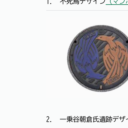
1. 不死鳥デザイン
（マン
2. 一乗谷朝倉氏遺跡デザ