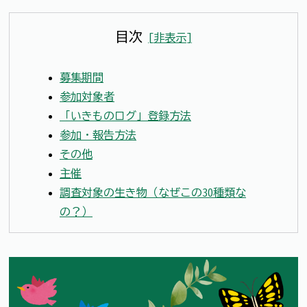
目次
[
非表示
]
募集期間
参加対象者
「いきものログ」登録方法
参加・報告方法
その他
主催
調査対象の生き物（なぜこの30種類な
の？）