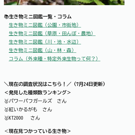
📚
生き物ミニ図鑑一覧・コラム
生き物ミニ図鑑（公園・市街地）
生き物ミニ図鑑（草原・田んぼ・農地）
生き物ミニ図鑑（川・池・水辺）
生き物ミニ図鑑（山・林・森）
コラム（外来種・特定外来生物って何？）
＼現在の調査状況はこちら！／（7月24日更新）
＜発見した種類数ランキング＞
🥇パワーパフガールズ さん
🥇紅いかるがも さん
🥇KT2000 さん
＜
現在見つかっている生き物＞