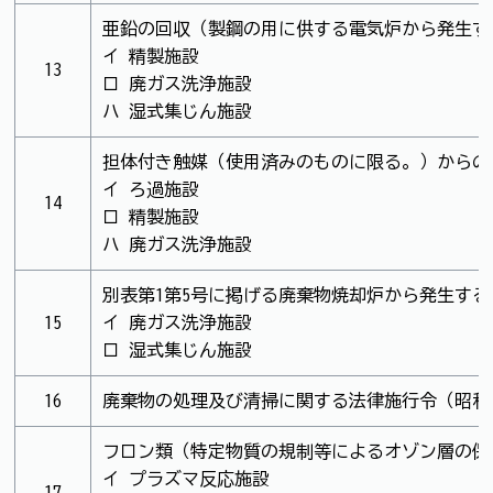
亜鉛の回収（製鋼の用に供する電気炉から発生す
イ 精製施設
13
ロ 廃ガス洗浄施設
ハ 湿式集じん施設
担体付き触媒（使用済みのものに限る。）からの
イ ろ過施設
14
ロ 精製施設
ハ 廃ガス洗浄施設
別表第1第5号に掲げる廃棄物焼却炉から発生す
15
イ 廃ガス洗浄施設
ロ 湿式集じん施設
16
廃棄物の処理及び清掃に関する法律施行令（昭和46
フロン類（特定物質の規制等によるオゾン層の保
イ プラズマ反応施設
17