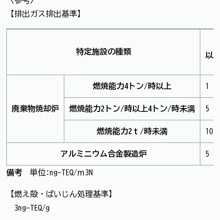
【排出ガス排出基準】
特定施設の種類
以
燃焼能力4トン/時以上
1
廃棄物焼却炉
燃焼能力2トン/時以上4トン/時未満
5
燃焼能力2ｔ/時未満
10
アルミニウム合金製造炉
5
備考
単位:ng-TEQ/ｍ3N
【燃え殻・ばいじん処理基準】
3ng-TEQ/g