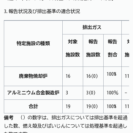
3.報告状況及び排出基準の適合状況
排出ガス
対象
報告
報告
対
特定施設の種類
施設数
施設数
割合
施
100%
廃棄物焼却炉
16
16(0)
11
アルミニウム合金製造炉
3
3(0)
100％
-
合計
19
19(0)
100%
11
備考
（）の数字は、排出ガスについては排出基準を超過
した数、燃え殻及びばいじんについては処理基準を超過し