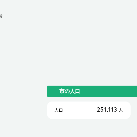
号
市の人口
251,113
人口
人